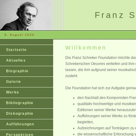
Franz S
6. August 2026
Willkommen
Startseite
Die
Franz Schreker Foundation
möchte das
Aktuelles
Schrekerschen Oeuvres vertiefen und ih
lassen, die ihm aufgrund seiner musikalisc
Biographie
zusteht.
Galerie
Die
Foundation
hat sich zur Aufgabe gema
Werke
den Nachlaß des Komponisten Fran
Bibliographie
qualitativ hochwertige und musikwis
Editionen seiner Werke herauszubr
Diskographie
Aufführungen seiner Werke zu förde
begleiten,
Aufführungen
Aufzeichnungen auf Tonträgern zu 
die wissenschaftliche Erforschung
Perspektiven