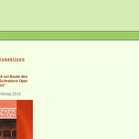
rspektiven
it sei Beute des
 Schrekers Oper
en"
 Verlag 2010